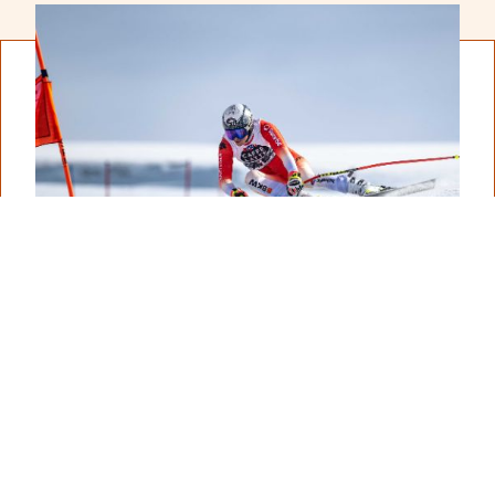
EMMI CAFFÈ LATTE IM
SKISPORT
Seit der Saison 2009/2010 engagiert sich Emmi CAFFÈ
LATTE im alpinen Skisport und hat diese Plattform seither
kontinuierlich weiterentwickelt. Wirf einen Blick hinter die