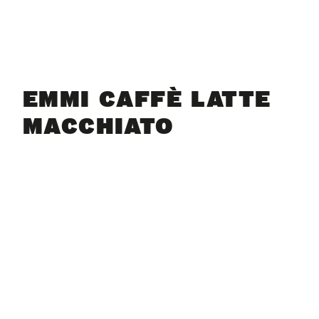
EMMI CAFFÈ LATTE
MACCHIATO