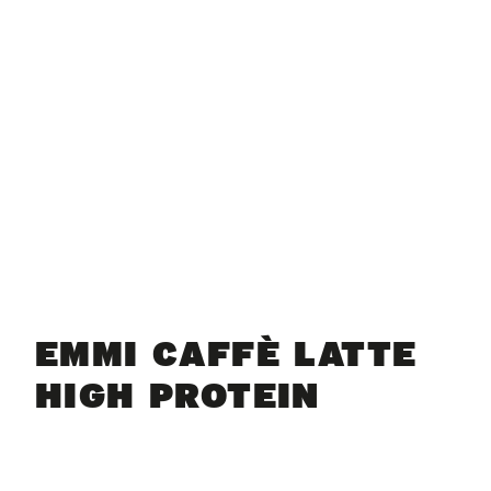
EMMI CAFFÈ LATTE
HIGH PROTEIN