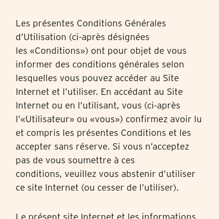
Cookies marketing
lois protégeant vos données personnelles dans la même
mesure que celles de la Suisse et/ou de l’UE/EEE.
Les présentes Conditions Générales
d’Utilisation (ci-après désignées
En sélectionnant « Tout autoriser et continuer », vous
les «Conditions») ont pour objet de vous
acceptez l’utilisation de tous les cookies. En cliquant sur le
bouton « Confirmer ma sélection », vous acceptez
informer des conditions générales selon
uniquement les catégories que vous avez sélectionnées.
lesquelles vous pouvez accéder au Site
Vous pouvez modifier les paramètres des cookies depuis le
lien situé au bas de la page « Directives relatives à la
Internet et l’utiliser. En accédant au Site
protection des données ». Vous trouverez plus de détails
Internet ou en l’utilisant, vous (ci-après
dans nos
Directives relatives à la protection des données
.
l’«Utilisateur» ou «vous») confirmez avoir lu
et compris les présentes Conditions et les
accepter sans réserve. Si vous n’acceptez
pas de vous soumettre à ces
conditions, veuillez vous abstenir d’utiliser
ce site Internet (ou cesser de l’utiliser).
Le présent site Internet et les informations