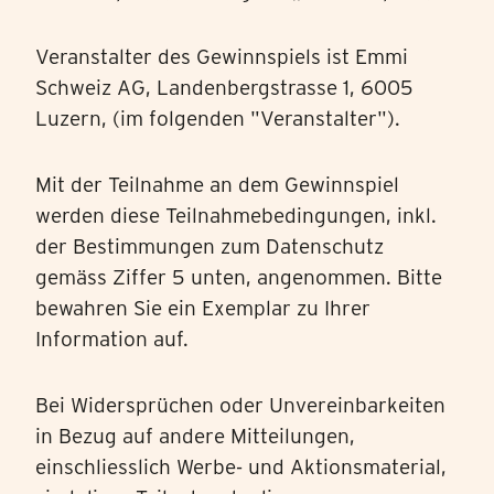
Marketing Cookies
Gesetze verfügen, die Ihre Personendaten im gleichen
Umfang wie jene der Schweiz und/oder der EU/des EWR
Veranstalter des Gewinnspiels ist Emmi
schützen.
Schweiz AG, Landenbergstrasse 1, 6005
Durch Bestätigen von “Alle zulassen und fortsetzen” stimmst
Luzern, (im folgenden "Veranstalter").
du der Verwendung aller Cookies zu. Über den Button “Meine
Auswahl bestätigen” stimmst du nur den von dir gewählten
Kategorien zu. Cookie-Einstellungen kannst du über den Link
Mit der Teilnahme an dem Gewinnspiel
in der Fußzeile „Datenschutzrichtlinien" ändern. Mehr
werden diese Teilnahmebedingungen, inkl.
erfährst du in unseren
Datenschutzrichtlinien
.
der Bestimmungen zum Datenschutz
gemäss Ziffer 5 unten, angenommen. Bitte
bewahren Sie ein Exemplar zu Ihrer
Information auf.
Bei Widersprüchen oder Unvereinbarkeiten
in Bezug auf andere Mitteilungen,
einschliesslich Werbe- und Aktionsmaterial,